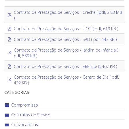
Contrato de Prestação de Serviços - Creche
( pdf, 2.83 MB
pdf
)
pdf
Contrato de Prestação de Serviços - UCCI
( pdf, 619 KB )
×
Contratos de Serviço
×
pdf
Contrato de Prestação de Serviços - SAD
( pdf, 442 KB )
Contrato de Prestação de Serviços - Jardim de Infância
(
pdf
pdf, 589 KB )
pdf
Contrato de Prestação de Serviços - ERPI
( pdf, 467 KB )
Contrato de Prestação de Serviços - Centro de Dia
( pdf,
pdf
422 KB )
CATEGORIAS
Pasta
Compromisso
Pasta
Contratos de Serviço
Pasta
Convocatórias